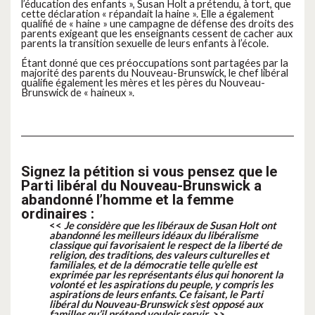
l’éducation des enfants
», Susan Holt a prétendu, à tort, que
cette déclaration «
répandait la haine
». Elle a également
qualifié de «
haine
» une campagne de défense des droits des
parents exigeant que les enseignants cessent de cacher aux
parents la transition sexuelle de leurs enfants à l’école.
Étant donné que ces préoccupations sont partagées par la
majorité des parents du Nouveau-Brunswick, le chef libéral
qualifie également les mères et les pères du Nouveau-
Brunswick de « haineux ».
Signez la pétition si vous pensez que le
Parti libéral du Nouveau-Brunswick a
abandonné l’homme et la femme
ordinaires :
<<
Je considère que les libéraux de Susan Holt ont
abandonné les meilleurs idéaux du libéralisme
classique qui favorisaient le respect de la liberté de
religion, des traditions, des valeurs culturelles et
familiales, et de la démocratie telle qu’elle est
exprimée par les représentants élus qui honorent la
volonté et les aspirations du peuple, y compris les
aspirations de leurs enfants. Ce faisant, le Parti
libéral du Nouveau-Brunswick s’est opposé aux
familles qu’il prétend vouloir servir. >>