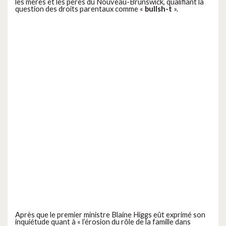
les mères et les pères du Nouveau-Brunswick, qualifiant la
question des droits parentaux comme «
bullsh-t
».
Après que le premier ministre Blaine Higgs eût exprimé son
inquiétude quant à «
l’érosion du rôle de la famille dans