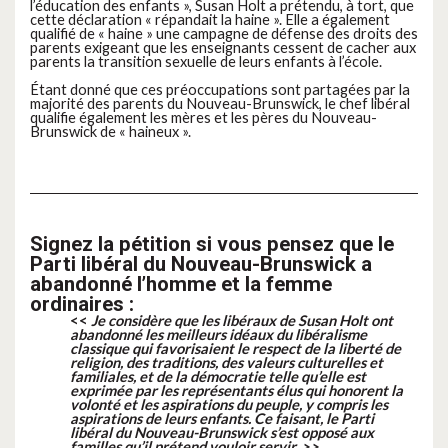
l’éducation des enfants
», Susan Holt a prétendu, à tort, que
cette déclaration «
répandait la haine
». Elle a également
qualifié de «
haine
» une campagne de défense des droits des
parents exigeant que les enseignants cessent de cacher aux
parents la transition sexuelle de leurs enfants à l’école.
Étant donné que ces préoccupations sont partagées par la
majorité des parents du Nouveau-Brunswick, le chef libéral
qualifie également les mères et les pères du Nouveau-
Brunswick de « haineux ».
Signez la pétition si vous pensez que le
Parti libéral du Nouveau-Brunswick a
abandonné l’homme et la femme
ordinaires :
<<
Je considère que les libéraux de Susan Holt ont
abandonné les meilleurs idéaux du libéralisme
classique qui favorisaient le respect de la liberté de
religion, des traditions, des valeurs culturelles et
familiales, et de la démocratie telle qu’elle est
exprimée par les représentants élus qui honorent la
volonté et les aspirations du peuple, y compris les
aspirations de leurs enfants. Ce faisant, le Parti
libéral du Nouveau-Brunswick s’est opposé aux
familles qu’il prétend vouloir servir. >>