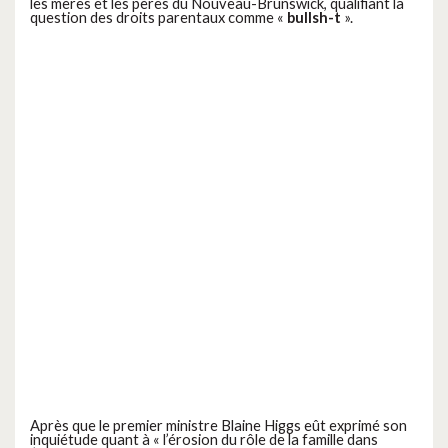
les mères et les pères du Nouveau-Brunswick, qualifiant la
question des droits parentaux comme «
bullsh-t
».
Après que le premier ministre Blaine Higgs eût exprimé son
inquiétude quant à «
l’érosion du rôle de la famille dans