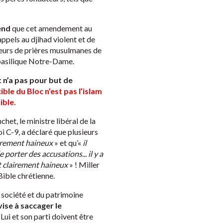
end
que cet amendement au
s appels au djihad violent et de
eurs de prières musulmanes de
 basilique Notre-Dame.
 n’a pas pour but de
cible du Bloc n’est pas l’islam
ible.
het, le ministre libéral de la
oi C-9, a déclaré que plusieurs
irement haineux
» et qu’«
il
 porter des accusations... il y a
nt clairement haineux
» ! Miller
Bible chrétienne.
 société et du patrimoine
ise à saccager le
 Lui et son parti doivent être