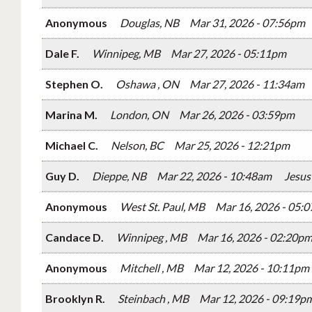
Anonymous
Douglas, NB
Mar 31, 2026 - 07:56pm
Dale F.
Winnipeg, MB
Mar 27, 2026 - 05:11pm
Stephen O.
Oshawa , ON
Mar 27, 2026 - 11:34am
Marina M.
London, ON
Mar 26, 2026 - 03:59pm
Michael C.
Nelson, BC
Mar 25, 2026 - 12:21pm
Guy D.
Dieppe, NB
Mar 22, 2026 - 10:48am
Jesus 
Anonymous
West St. Paul, MB
Mar 16, 2026 - 05:
Candace D.
Winnipeg , MB
Mar 16, 2026 - 02:20p
Anonymous
Mitchell , MB
Mar 12, 2026 - 10:11pm
Brooklyn R.
Steinbach , MB
Mar 12, 2026 - 09:19p