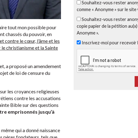
Souhaitez-vous rester anony
comme « Anonyme » sur le site
Souhaitez-vous rester anony
copie papier de la pétition au(x
aire tout mon possible pour
Anonyme ».
nt chassés du pouvoir, en
t contre le cœur, l’âme et les
Inscrivez-moi pour recevoir 
le christianisme et la Sainte
het, a proposé un amendement
rojet de loi de censure du
ur les croyances religieuses
rétiens contre les accusations
ainte Bible sur des questions
être emprisonnés jusqu’à
foi même qui a donné naissance
es pères fondateurs, tels que