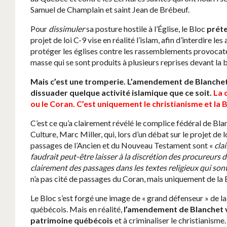
Samuel de Champlain et saint Jean de Brébeuf.
Pour
dissimuler
sa posture hostile à l’Église, le Bloc
prét
projet de loi C-9 vise en réalité l’islam, afin d’interdire le
protéger les églises contre les rassemblements provocat
masse qui se sont produits à plusieurs reprises devant la
Mais c’est une tromperie. L’amendement de Blanchet
dissuader quelque activité islamique que ce soit.
La 
ou le Coran. C’est uniquement le christianisme et la B
C’est ce qu’a clairement révélé le complice fédéral de Blanc
Culture, Marc Miller, qui, lors d’un débat sur le projet de l
passages de l’Ancien et du Nouveau Testament sont «
cla
faudrait peut-être laisser à la discrétion des procureurs de
clairement des passages dans les textes religieux qui so
n’a pas cité de passages du Coran, mais uniquement de la 
Le Bloc s’est forgé une image de « grand défenseur » de la
québécois. Mais en réalité,
l’amendement de Blanchet v
patrimoine québécois
et à criminaliser le christianisme.