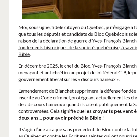
Moi, soussigné, fidèle citoyen du Québec, je m’engage à f
que tous les députés et candidats du Bloc Québécois soie
raison de
la déclaration de guerre d’Yves-François Blanche
fondements historiques de la société québécoise, à savoir 
Bible
.
En décembre 2025, le chef du Bloc, Yves-François Blanc
menaçant et antichrétien au projet de loi fédéral C-9, le p
gouvernement libéral sur les « discours haineux ».
L’amendement de Blanchet supprimera la défense fondée s
inscrite au Code criminel, protégeant actuellement les ch
de « discours haineux » quand ils citent publiquement la S
controversées. Cela signifie que
les croyants peuvent 
deux ans... pour avoir prêché la Bible !
Il s’agit d’une attaque sans précédent du Bloc contre la 
au Québec et contre les Écritures saintes qui ont nourri s