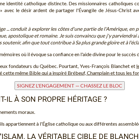
 une identité catholique distincte. Des missionnaires catholiqu
avec le désir ardent de partager l'Évangile de Jésus-Christ avec
ge ... conduit à explorer les côtes d'une partie de l'Amérique, en p
olique, apostolique et romaine. Je suis convaincu que j'y parviendrai
outenir, afin que tout contribue à Sa plus grande gloire et à l'écl
moires où il évoque sa confiance en l'aide divine pour le succès d
rageux fondateurs du Québec. Pourtant, Yves-François Blanchet et
l
ité cette même Bible qui a inspiré Brébeuf, Champlain et tous les 
T-IL À SON PROPRE HÉRITAGE ?
ignements moraux.
u'ils appartiennent à l'Église catholique ou aux différentes assembl
'ISLAM. LA VÉRITABLE CIBLE DE BLANCH