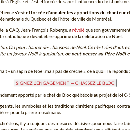
e à l'Église et s'est efforcée de saper l'influence du christianisme
rétienne
s'est efforcée d'annuler les apparitions du chanteur c
e nationale du Québec et de l'hôtel de ville de Montréal.
 de la CAQ, Jean-François Roberge, a
révélé
que son gouvernement 
it « catholique » devait être supprimé de la célébration de Noël.
n. On peut chanter des chansons de Noël. Ce n'est rien d'autre q
te un joyeux Noël à quelqu'un,
on peut penser au Père Noël et 
ait « un sapin de Noël, mais pas de crèche », ce à quoi il a répondu 
ndement apporté par le chef du Bloc québécois au projet de loi C-
ants, les symboles et les traditions chrétiens pacifiques contra
tières pour la prière musulmane.
rétiens, il y a toujours des mesures décisives pour nous faire tair
s mesures. Je soutiens que ce double standard vous dit tout ce 