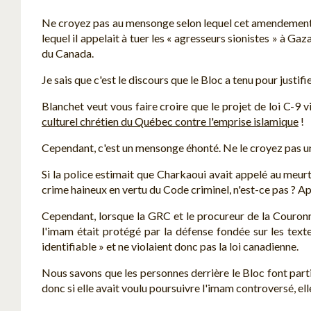
Ne croyez pas au mensonge selon lequel cet amendement a
lequel il appelait à tuer les « agresseurs sionistes » à Ga
du Canada.
Je sais que c'est le discours que le Bloc a tenu pour justif
Blanchet veut vous faire croire que le projet de loi C-9 v
culturel chrétien du Québec contre l'emprise islamique
!
Cependant, c'est un mensonge éhonté. Ne le croyez pas un
Si la police estimait que Charkaoui avait appelé au meurt
crime haineux en vertu du Code criminel, n'est-ce pas ? Apr
Cependant, lorsque la GRC et le procureur de la Couron
l'imam était protégé par la défense fondée sur les texte
identifiable » et ne violaient donc pas la loi canadienne.
Nous savons que les personnes derrière le Bloc font partie
donc si elle avait voulu poursuivre l'imam controversé, elle