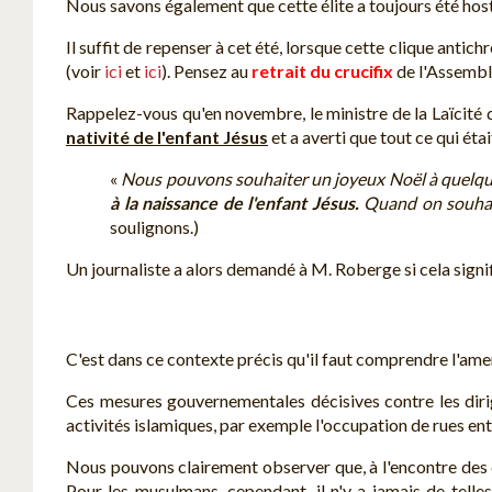
Nous savons également que cette élite a toujours été hostil
Il suffit de repenser à cet été, lorsque cette clique antich
(voir
ici
et
ici
). Pensez au
retrait du crucifix
de l'Assemblé
Rappelez-vous qu'en novembre, le ministre de la Laïcité
nativité de l'enfant Jésus
et a averti que tout ce qui éta
«
Nous pouvons souhaiter un joyeux Noël à quelqu'u
à la naissance de l'enfant Jésus.
Quand on souhai
soulignons.)
Un journaliste a alors demandé à M. Roberge si cela signifi
C'est dans ce contexte précis qu'il faut comprendre l'ame
Ces mesures gouvernementales décisives contre les dirige
activités islamiques, par exemple l'occupation de rues en
Nous pouvons clairement observer que, à l'encontre des ch
Pour les musulmans, cependant, il n'y a jamais de telle