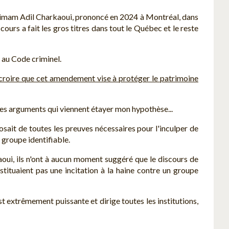
l'imam Adil Charkaoui, prononcé en 2024 à Montréal, dans
cours a fait les gros titres dans tout le Québec et le reste
e au Code criminel.
 croire que cet amendement vise à protéger le patrimoine
s arguments qui viennent étayer mon hypothèse...
osait de toutes les preuves nécessaires pour l'inculper de
 groupe identifiable.
ui, ils n'ont à aucun moment suggéré que le discours de
stituaient pas une incitation à la haine contre un groupe
st extrêmement puissante et dirige toutes les institutions,