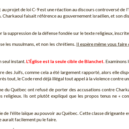
u projet de loi C-9 est une réaction au discours controversé de 
za. Charkaoui faisait référence au gouvernement israélien, et son dis
ier la suppression de la défense fondée sur le texte religieux, inscrit
ise les musulmans, et non les chrétiens.
Il espère même vous faire
 seul instant.
L'Église est la seule cible de Blanchet.
Examinons le
re des Juifs, comme cela a été largement rapporté, alors elle disp
ès tout, le Code rend déjà illégal tout appel à la violence contre un
ne du Québec ont refusé de porter des accusations contre Charkao
s religieux. Ils ont plutôt expliqué que les propos tenus ne « con
 de l'élite laïque au pouvoir au Québec. Cette classe dirigeante e
 aurait facilement pu le faire.