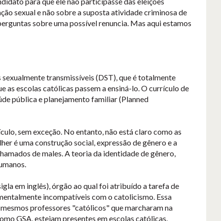
idato para que ele não participasse das eleições
ão sexual e não sobre a suposta atividade criminosa de
perguntas sobre uma possível renuncia. Mas aqui estamos
as sexualmente transmissíveis (DST), que é totalmente
e as escolas católicas passem a ensiná-lo. O currículo de
de pública e planejamento familiar (Planned
culo, sem exceção. No entanto, não está claro como as
lher é uma construção social, expressão de gênero e a
 chamados de males. A teoria da identidade de gênero,
humanos.
igla em inglês), órgão ao qual foi atribuído a tarefa de
damentalmente incompatíveis com o catolicismo. Essa
s mesmos professores "católicos" que marcharam na
omo GSA, estejam presentes em escolas católicas.