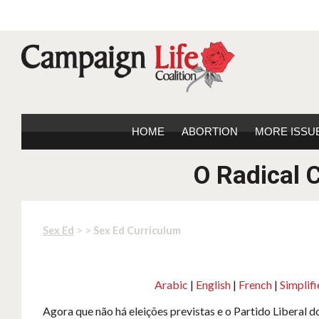
HOME
ABORTION
MORE ISSU
O Radical 
> >
Sex Ed
Sex Ed Curriculum
Arabic
|
English
|
French
|
Simpli
Agora que não há eleições previstas e o Partido Liberal 