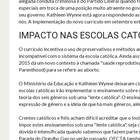
alegada conduta criminosa e do Partido Liberal quando f
especiais em troca de uma posição muito atraente no gov
seu governo. Kathleen Wynne está agora respondendo as 
nós. A implementação do novo currículo em setembro est
IMPACTO NAS ESCOLAS CATÓ
O currículo incentiva o uso de preservativos e métodos ar
incompatível com o sistema da escola católica. Ainda assi
2015 dá um novo contexto à chamada "saúde reprodutiva"
Parenthood) para se referir ao aborto.
O Ministério da Educação e Kathleen Wynne deixaram clar
escolas católicas irão implementar o ensinamento sobre o
teoria dos seis gêneros sob uma "lente católica". O ensin
expressão de gênero e a idéia de que há mais gêneros, al
Crentes católicos e fiéis acham difícil acreditar que o Ins
impor estes ensinamentos sob uma "lente católica", seja 
dúvida é intensificada quando sabemos que fazem parte
Parada do Orgulho Gay no verão passado. OECTA também 