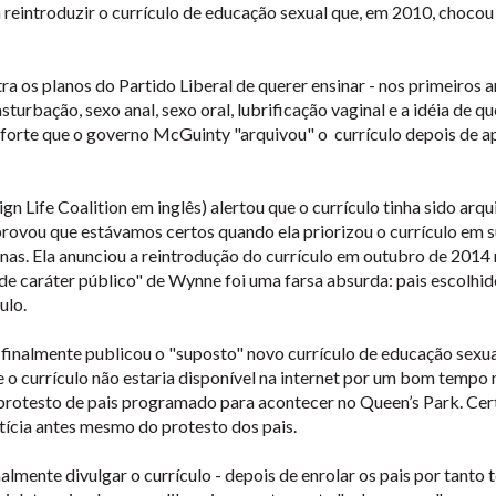
 reintroduzir o currículo de educação sexual que, em 2010, chocou
ra os planos do Partido Liberal de querer ensinar - nos primeiros
sturbação, sexo anal, sexo oral, lubrificação vaginal e a idéia de
 forte que o governo McGuinty "arquivou" o currículo depois de ap
Life Coalition em inglês) alertou que o currículo tinha sido arq
provou que estávamos certos quando ela priorizou o currículo em
nas. Ela anunciou a reintrodução do currículo em outubro de 2014
 de caráter público" de Wynne foi uma farsa absurda: pais escolhi
ulo.
 finalmente publicou o "suposto" novo currículo de educação sexua
 o currículo não estaria disponível na internet por um bom tempo
m protesto de pais programado para acontecer no Queen’s Park. Ce
notícia antes mesmo do protesto dos pais.
lmente divulgar o currículo - depois de enrolar os pais por tanto