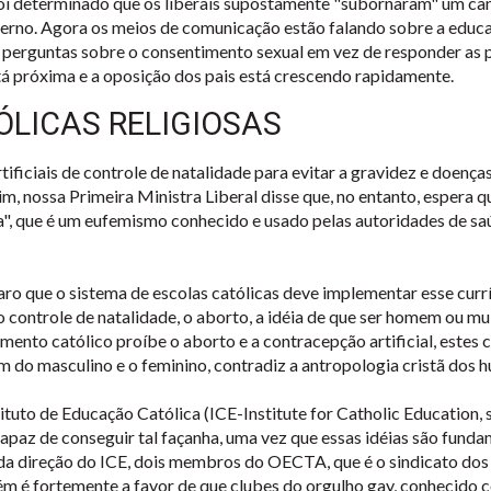
oi determinado que os liberais supostamente "subornaram" um cand
erno. Agora os meios de comunicação estão falando sobre a educaç
perguntas sobre o consentimento sexual em vez de responder as 
á próxima e a oposição dos pais está crescendo rapidamente.
LICAS RELIGIOSAS
tificiais de controle de natalidade para evitar a gravidez e doenç
m, nossa Primeira Ministra Liberal disse que, no entanto, espera qu
, que é um eufemismo conhecido e usado pelas autoridades de saú
o que o sistema de escolas católicas deve implementar esse currí
 controle de natalidade, o aborto, a idéia de que ser homem ou mu
amento católico proíbe o aborto e a contracepção artificial, estes
ém do masculino e o feminino, contradiz a antropologia cristã dos 
tituto de Educação Católica (ICE-Institute for Catholic Education, s
capaz de conseguir tal façanha, uma vez que essas idéias são fun
 da direção do ICE, dois membros do OECTA, que é o sindicato do
é fortemente a favor de que clubes do orgulho gay, conhecido c