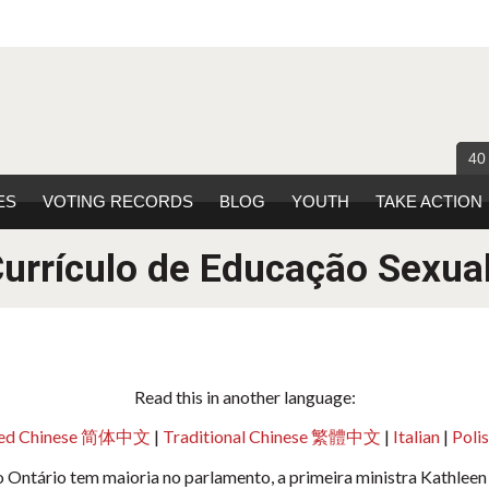
40
ES
VOTING RECORDS
BLOG
YOUTH
TAKE ACTION
Currículo de Educação Sexual
Read this in another language:
fied Chinese 简体中文
|
Traditional Chinese 繁體中文
|
Italian
|
Poli
do Ontário tem maioria no parlamento, a primeira ministra Kathle