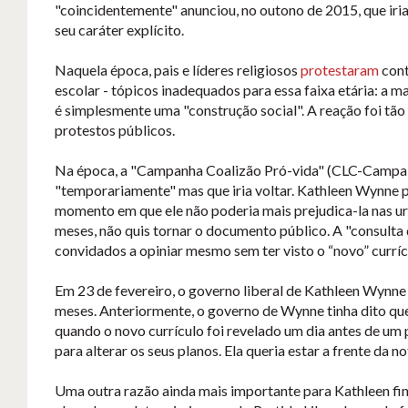
"coincidentemente" anunciou, no outono de 2015, que iria
seu caráter explícito.
Naquela época, pais e líderes religiosos
protestaram
cont
escolar - tópicos inadequados para essa faixa etária: a ma
é simplesmente uma "construção social". A reação foi tão
protestos públicos.
Na época, a "Campanha Coalizão Pró-vida" (CLC-Campaign 
"temporariamente" mas que iria voltar. Kathleen Wynne 
momento em que ele não poderia mais prejudica-la nas ur
meses, não quis tornar o documento público. A "consulta
convidados a opiniar mesmo sem ter visto o “novo” curríc
Em 23 de fevereiro, o governo liberal de Kathleen Wynne
meses. Anteriormente, o governo de Wynne tinha dito que
quando o novo currículo foi revelado um dia antes de u
para alterar os seus planos. Ela queria estar a frente da 
Uma outra razão ainda mais importante para Kathleen fina