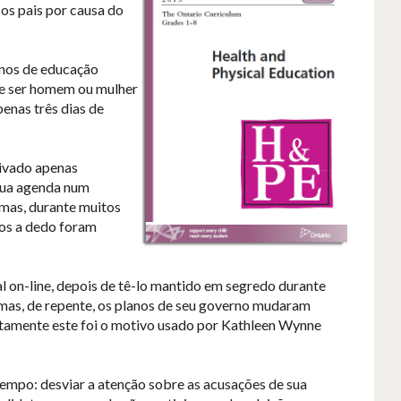
 os pais por causa do
 anos de educação
 que ser homem ou mulher
enas três dias de
uivado apenas
 sua agenda num
 mas, durante muitos
dos a dedo foram
l on-line, depois de tê-lo mantido em segredo durante
 mas, de repente, os planos de seu governo mudaram
rtamente este foi o motivo usado por Kathleen Wynne
 tempo: desviar a atenção sobre as acusações de sua